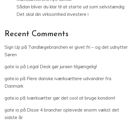
Sådan bliver du klar til at starte ud som selvstændig
Det skal din virksomhed investere i
Recent Comments
Sign Up
på
Tandlægebranchen er givet fri – og det udnytter
Søren
gate io
på
Legal Desk gør juraen tilgængelig!
gate.io
på
Flere danske iværksættere udvandrer fra
Danmark
gate.io
på
Iværksætter gør det cool at bruge kondom!
gate io
på
Disse 4 brancher oplevede enorm vækst det
sidste år