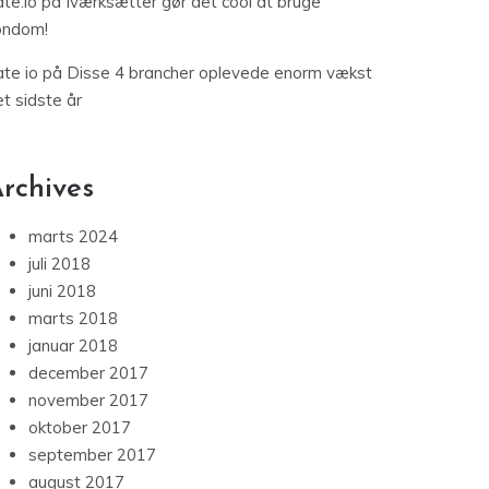
te.io
på
Iværksætter gør det cool at bruge
ondom!
te io
på
Disse 4 brancher oplevede enorm vækst
t sidste år
rchives
marts 2024
juli 2018
juni 2018
marts 2018
januar 2018
december 2017
november 2017
oktober 2017
september 2017
august 2017