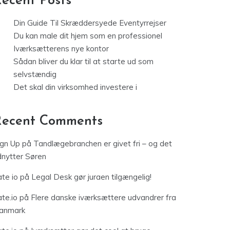
ecent Posts
Din Guide Til Skræddersyede Eventyrrejser
Du kan male dit hjem som en professionel
Iværksætterens nye kontor
Sådan bliver du klar til at starte ud som
selvstændig
Det skal din virksomhed investere i
Recent Comments
ign Up
på
Tandlægebranchen er givet fri – og det
dnytter Søren
te io
på
Legal Desk gør juraen tilgængelig!
te.io
på
Flere danske iværksættere udvandrer fra
anmark