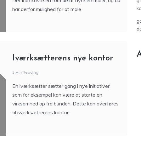
Det kan koste en formue at hyre en maler, og du
ga
k
har derfor mulighed for at male
ga
de
A
Iværksætterens nye kontor
3 Min Reading
En iværksætter sætter gang i nye initiativer,
som for eksempel kan være at starte en
virksomhed op fra bunden. Dette kan overføres
til iværksætterens kontor,