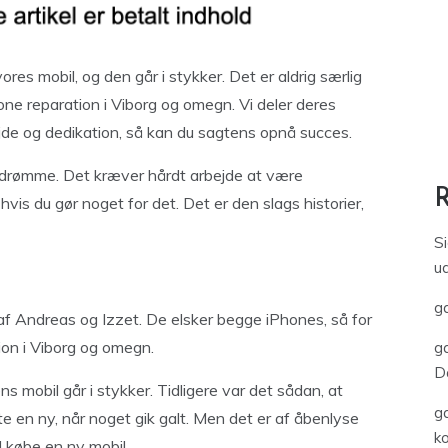
vores mobil, og den går i stykker. Det er aldrig særlig
ne reparation i Viborg og omegn. Vi deler deres
jde og dedikation, så kan du sagtens opnå succes.
g drømme. Det kræver hårdt arbejde at være
vis du gør noget for det. Det er den slags historier,
S
u
ga
 af Andreas og Izzet. De elsker begge iPhones, så for
ion i Viborg og omegn.
ga
D
ns mobil går i stykker. Tidligere var det sådan, at
ga
 en ny, når noget gik galt. Men det er af åbenlyse
k
l købe en ny mobil.