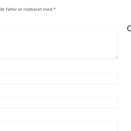
e felter er markeret med
*
C