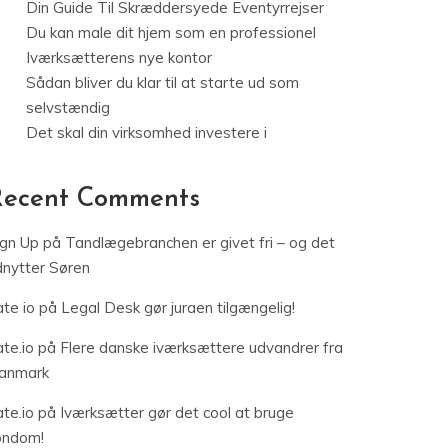
Din Guide Til Skræddersyede Eventyrrejser
Du kan male dit hjem som en professionel
Iværksætterens nye kontor
Sådan bliver du klar til at starte ud som
selvstændig
Det skal din virksomhed investere i
Recent Comments
ign Up
på
Tandlægebranchen er givet fri – og det
dnytter Søren
te io
på
Legal Desk gør juraen tilgængelig!
te.io
på
Flere danske iværksættere udvandrer fra
anmark
te.io
på
Iværksætter gør det cool at bruge
ondom!