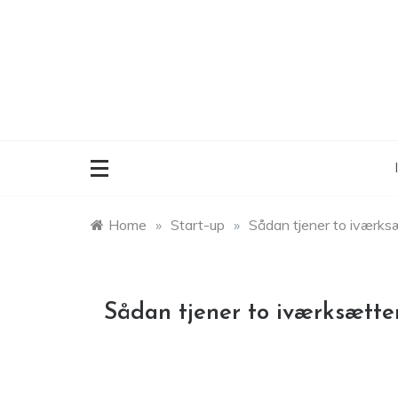
Skip
to
content
Home
»
Start-up
»
Sådan tjener to iværks
Sådan tjener to iværksætte