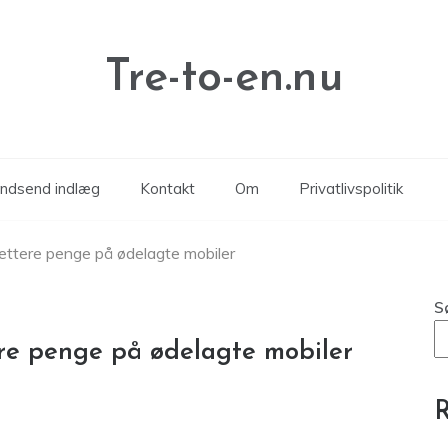
Tre-to-en.nu
Indsend indlæg
Kontakt
Om
Privatlivspolitik
ættere penge på ødelagte mobiler
S
re penge på ødelagte mobiler
R