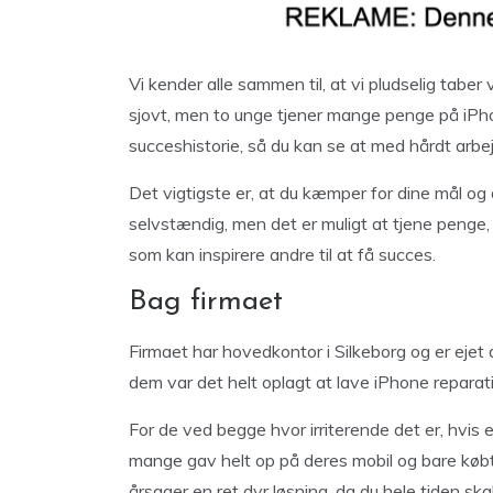
Vi kender alle sammen til, at vi pludselig taber 
sjovt, men to unge tjener mange penge på iPho
succeshistorie, så du kan se at med hårdt arbe
Det vigtigste er, at du kæmper for dine mål o
selvstændig, men det er muligt at tjene penge, h
som kan inspirere andre til at få succes.
Bag firmaet
Firmaet har hovedkontor i Silkeborg og er ejet
dem var det helt oplagt at lave iPhone reparat
For de ved begge hvor irriterende det er, hvis e
mange gav helt op på deres mobil og bare købte
årsager en ret dyr løsning, da du hele tiden ska