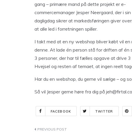
gang – primære mand på dette projekt er e-
commercemanager Jesper Neergaard, der i sin
dagligdag sikrer at markedsføringen giver overs
at alle led i forretningen spiller.
I takt med at en ny webshop bliver købt vil e
denne. At lade én person stå for driften af én 
3 personer, der har til fælles opgave at drive 
Hvejsel og resten af temaet, at ingen reelt tag
Har du en webshop, du gerne vil sælge – og so
Så vil Jesper gerne høre fra dig på
jeh@firtal.c
FACEBOOK
TWITTER
Indlægsnavigation