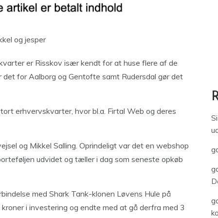
varter er Risskov især kendt for at huse flere af de
r det for Aalborg og Gentofte samt Rudersdal gør det
tort erhvervskvarter, hvor bl.a. Firtal Web og deres
S
u
vejsel og Mikkel Salling. Oprindeligt var det en webshop
ga
teføljen udvidet og tæller i dag som seneste opkøb
ga
D
forbindelse med Shark Tank-klonen Løvens Hule på
ga
 kroner i investering og endte med at gå derfra med 3
k