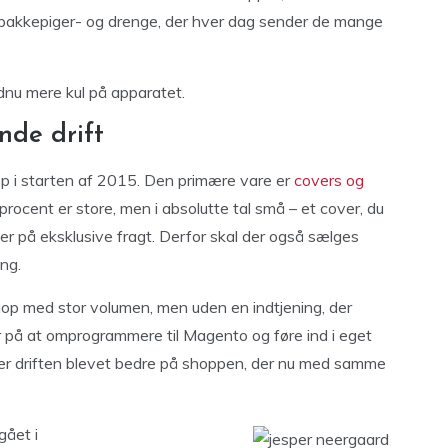
af pakkepiger- og drenge, der hver dag sender de mange
ndnu mere kul på apparatet.
nde drift
p i starten af 2015. Den primære vare er
covers og
procent er store, men i absolutte tal små – et cover, du
r på eksklusive fragt. Derfor skal der også sælges
ing.
op med stor volumen, men uden en indtjening, der
r på at omprogrammere til Magento og føre ind i eget
er driften blevet bedre på shoppen, der nu med samme
gået i