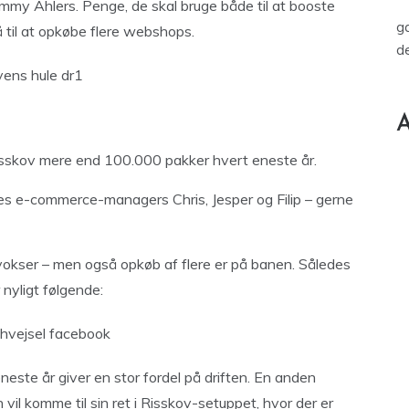
Tommy Ahlers. Penge, de skal bruge både til at booste
ga
til at opkøbe flere webshops.
de
A
Risskov mere end 100.000 pakker hvert eneste år.
es e-commerce-managers Chris, Jesper og Filip – gerne
vokser – men også opkøb af flere er på banen. Således
 nyligt følgende:
este år giver en stor fordel på driften. En anden
l komme til sin ret i Risskov-setuppet, hvor der er