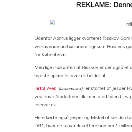
Udenfor Aarhus ligger kvarteret Risskov. Som k
velhavende aarhusianere, ligesom Hasseris gø
for København.
Men lige i udkanten af Risskov er der også et s
nyeste opkøb Incover.dk holder til.
Firtal Web
er startet af Jesper H
ved navn Made4men.dk, men med tiden blev por
Incover.dk.
Flere lærte også Jesper og Mikkel at kende i 
DR1, hvor de to iværksættere bad om 1 million