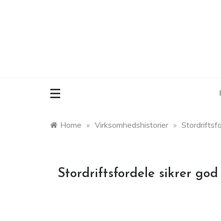
Skip
to
content
Home
»
Virksomhedshistorier
»
Stordriftsf
Stordriftsfordele sikrer god