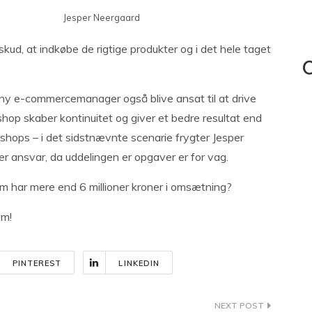
Jesper Neergaard
kud, at indkøbe de rigtige produkter og i det hele taget
C
n ny e-commercemanager også blive ansat til at drive
shop skaber kontinuitet og giver et bedre resultat end
3 shops – i det sidstnævnte scenarie frygter Jesper
er ansvar, da uddelingen er opgaver er for vag.
m har mere end 6 millioner kroner i omsætning?
om
!
PINTEREST
LINKEDIN