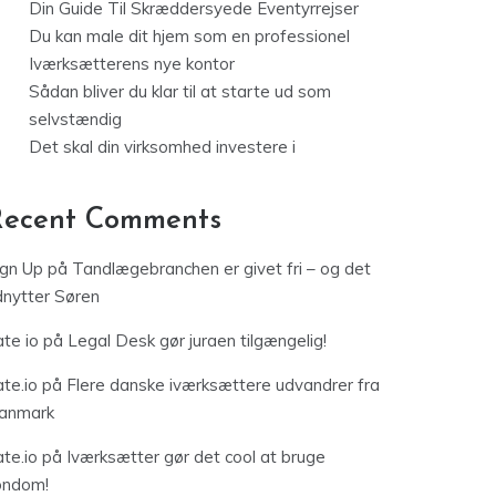
Din Guide Til Skræddersyede Eventyrrejser
Du kan male dit hjem som en professionel
Iværksætterens nye kontor
Sådan bliver du klar til at starte ud som
selvstændig
Det skal din virksomhed investere i
Recent Comments
ign Up
på
Tandlægebranchen er givet fri – og det
dnytter Søren
te io
på
Legal Desk gør juraen tilgængelig!
te.io
på
Flere danske iværksættere udvandrer fra
anmark
te.io
på
Iværksætter gør det cool at bruge
ondom!