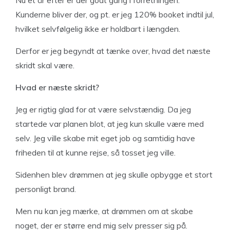
Nu et år efter er der godt gang i forretningen.
Kunderne bliver der, og pt. er jeg 120% booket indtil jul,
hvilket selvfølgelig ikke er holdbart i længden.
Derfor er jeg begyndt at tænke over, hvad det næste
skridt skal være.
Hvad er næste skridt?
Jeg er rigtig glad for at være selvstændig. Da jeg
startede var planen blot, at jeg kun skulle være med
selv. Jeg ville skabe mit eget job og samtidig have
friheden til at kunne rejse, så tosset jeg ville.
Sidenhen blev drømmen at jeg skulle opbygge et stort
personligt brand.
Men nu kan jeg mærke, at drømmen om at skabe
noget, der er større end mig selv presser sig på.