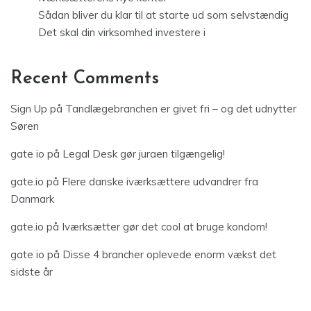
Sådan bliver du klar til at starte ud som selvstændig
Det skal din virksomhed investere i
Recent Comments
Sign Up
på
Tandlægebranchen er givet fri – og det udnytter
Søren
gate io
på
Legal Desk gør juraen tilgængelig!
gate.io
på
Flere danske iværksættere udvandrer fra
Danmark
gate.io
på
Iværksætter gør det cool at bruge kondom!
gate io
på
Disse 4 brancher oplevede enorm vækst det
sidste år