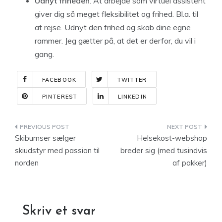
Udnyt friheden
: At arbejde som virtuel assistent
giver dig så meget fleksibilitet og frihed. Bl.a. til
at rejse. Udnyt den frihed og skab dine egne
rammer. Jeg gætter på, at det er derfor, du vil i
gang.
FACEBOOK
TWITTER
PINTEREST
LINKEDIN
Indlægsnavigation
Skibumser sælger
Helsekost-webshop
skiudstyr med passion til
breder sig (med tusindvis
norden
af pakker)
Skriv et svar