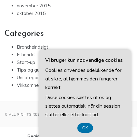
november 2015
oktober 2015
Categories
Brancheindsigt
E-handel
Vi bruger kun nødvendige cookies
Start-up
Cookies anvendes udelukkende for
Tips og guides
Uncategorized
at sikre, at hjemmesiden fungerer
Virksomhedshistorier
korrekt.
Disse cookies sættes af os og
slettes automatisk, når din session
slutter eller efter kort tid.
© ALL RIGHTS RESERVED 2022
OK
Registreringsnummer DK-374 077 39