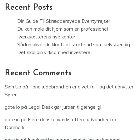
Recent Posts
Din Guide Til Skræddersyede Eventyrrejser
Du kan male dit hjem som en professionel
Iværksætterens nye kontor
Sådan bliver du klar til at starte ud som selvstændig
Det skal din virksomhed investere i
Recent Comments
Sign Up
på
Tandlægebranchen er givet fri – og det udnytter
Søren
gate io
på
Legal Desk gør juraen tilgængelig!
gate.io
på
Flere danske iværksættere udvandrer fra
Danmark
gate.io
på
Iværksætter gør det cool at bruge kondom!